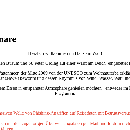
nare
Herzlich willkommen im Haus am Watt!
hen Büsum und St. Peter-Ording auf einer Warft am Deich, eingebettet 
Wattenmeer, der Mitte 2009 von der UNESCO zum Weltnaturerbe erklärt
Pflanzenwelt bewohnt und dessen Rhythmus von Wind, Wasser, Watt und
gutem Essen in entspannter Atmosphäre genießen möchten - entweder im 
Programm.
 massiven Welle von Phishing-Angriffen auf Reisedaten mit Betrugsversu
ch mit den zugehörigen Überweisungsdaten per Mail und fordern nicht 
tätigen.