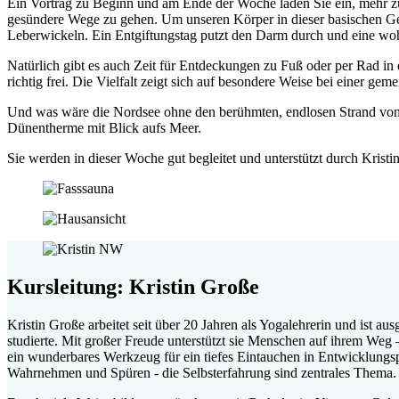
Ein Vortrag zu Beginn und am Ende der Woche laden Sie ein, mehr zu
gesündere Wege zu gehen. Um unseren Körper in dieser basischen G
Leberwickeln. Ein Entgiftungstag putzt den Darm durch und eine woh
Natürlich gibt es auch Zeit für Entdeckungen zu Fuß oder per Rad in 
richtig frei. Die Vielfalt zeigt sich auf besondere Weise bei einer 
Und was wäre die Nordsee ohne den berühmten, endlosen Strand von 
Dünentherme mit Blick aufs Meer.
Sie werden in dieser Woche gut begleitet und unterstützt durch Kristi
Kursleitung: Kristin Große
Kristin Große arbeitet seit über 20 Jahren als Yogalehrerin und ist 
studierte. Mit großer Freude unterstützt sie Menschen auf ihrem Weg –
ein wunderbares Werkzeug für ein tiefes Eintauchen in Entwicklungsp
Wahrnehmen und Spüren - die Selbsterfahrung sind zentrales Thema.