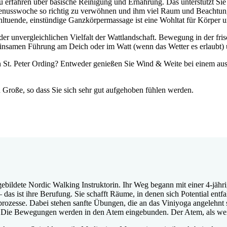
 erfahren über basische Reinigung und Ernährung. Das unterstützt Si
enusswoche so richtig zu verwöhnen und ihm viel Raum und Beachtung
ltuende, einstündige Ganzkörpermassage ist eine Wohltat für Körper u
der unvergleichlichen Vielfalt der Wattlandschaft. Bewegung in der fr
gemeinsamen Führung am Deich oder im Watt (wenn das Wetter es erlaubt)
St. Peter Ording? Entweder genießen Sie Wind & Weite bei einem ausg
n Große, so dass Sie sich sehr gut aufgehoben fühlen werden.
ausgebildete Nordic Walking Instruktorin. Ihr Weg begann mit einer 4-j
 das ist ihre Berufung. Sie schafft Räume, in denen sich Potential entfa
rozesse. Dabei stehen sanfte Übungen, die an das Viniyoga angelehnt s
 Die Bewegungen werden in den Atem eingebunden. Der Atem, als weis