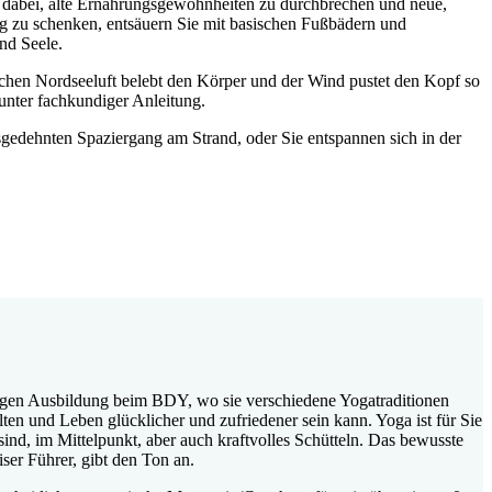
e dabei, alte Ernährungsgewohnheiten zu durchbrechen und neue,
 zu schenken, entsäuern Sie mit basischen Fußbädern und
nd Seele.
ischen Nordseeluft belebt den Körper und der Wind pustet den Kopf so
 unter fachkundiger Anleitung.
edehnten Spaziergang am Strand, oder Sie entspannen sich in der
ährigen Ausbildung beim BDY, wo sie verschiedene Yogatraditionen
lten und Leben glücklicher und zufriedener sein kann. Yoga ist für Sie
ind, im Mittelpunkt, aber auch kraftvolles Schütteln. Das bewusste
er Führer, gibt den Ton an.