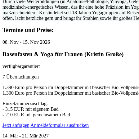
Durch viele Weiterbildungen (in Anatomie/Pathologie, Yinyoga, Gelen
medizinisch-energetisches Wissen, das ihr eine hohe Präzision im Yoga
maßzuschneidern. Kristin leitet seit 18 Jahren Yogagruppen auf Reisen
offen, lacht herzliche gern und bringt ihr Strahlen sowie ihr großes He
Termine und Preise:
08.
Nov
- 15.
Nov
2026
Basenfasten & Yoga für Frauen (Kristin Große)
verfügbar
garantiert
7 Übernachtungen
1.390 Euro pro Person im Doppelzimmer mit basischer Bio-Vollpensi
1.300 Euro pro Person im Doppelzimmer mit basischer Bio-Vollpensi
Einzelzimmerzuschlag:
- 315 EUR mit eigenem Bad
- 210 EUR mit gemeinsamem Bad
Jetzt anfragen
Anmeldeformular ausdrucken
14.
Mär
- 21.
Mär
2027