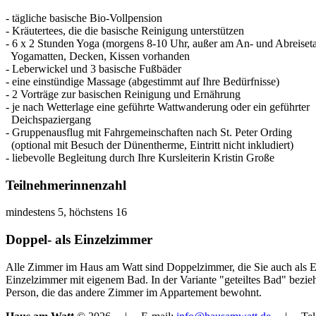
- tägliche basische Bio-Vollpension
- Kräutertees, die die basische Reinigung unterstützen
- 6 x 2 Stunden Yoga (morgens 8-10 Uhr, außer am An- und Abreiset
Yogamatten, Decken, Kissen vorhanden
- Leberwickel und 3 basische Fußbäder
- eine einstündige Massage (abgestimmt auf Ihre Bedürfnisse)
- 2 Vorträge zur basischen Reinigung und Ernährung
- je nach Wetterlage eine geführte Wattwanderung oder ein geführter
Deichspaziergang
- Gruppenausflug mit Fahrgemeinschaften nach St. Peter Ording
(optional mit Besuch der Dünentherme, Eintritt nicht inkludiert)
- liebevolle Begleitung durch Ihre Kursleiterin Kristin Große
Teilnehmerinnenzahl
mindestens 5, höchstens 16
Doppel- als Einzelzimmer
Alle Zimmer im Haus am Watt sind Doppelzimmer, die Sie auch als Ei
Einzelzimmer mit eigenem Bad. In der Variante "geteiltes Bad" bezie
Person, die das andere Zimmer im Appartement bewohnt.