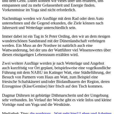
und dem Geist. Dabei können wir vieles über uns erfahren, uns
entspannen und zu mehr Gelassenheit und Energie finden.
Vorkenntnisse im Yoga sind nicht erforderlich.
Nachmittags werden wir Ausflüge mit dem Rad oder dem Auto
unternehmen und die Gegend erkunden, die Ziele können nach
Jahreszeit und Wetterlage unterschiedlich sein.
Immer dabei ist ein Tag in St Peter Ording, den wir an dem riesigen
wunderschönen Sandstrand mit der Dünenlandschaft verbringen
werden. Ein Muss an der Nordsee ist natürlich auch eine
Wattwanderung, bei der uns der Wattführer viel Wissenswertes über
diesen einzigartigen Lebensraum erzählen wird.
Zwei weitere Ausflüge werden je nach Wetterlage und Angebot
auch kurzfristig vor Ort geplant, beispielsweise eine vogelkundliche
Führung mit dem NABU im Katinger Watt, eine Städteführung, der
Besuch von Partnern vom Haus am Watt, zum Beispiel eine
friesische Schafskäserei und/oder Biolandbauern der Region, deren
Erzeugnisse (Käse/Gemüse) hier frisch auf den Tisch kommen.
Dagmar Dührsen ist gebürtige Dithmarscherin und der Umgebung
sehr verbunden. Im Verlauf der Woche gibt es viele Infos und kleine
Vorträge rund um Yoga und die Westküste.
Mediathek-Tipp:
die nordstory - Watt geht hier? Leben und Arbeiten