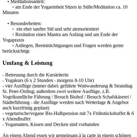
• Meditationsanteil:
◦ am Ende der Yogaeinheit Sitzen in Stille/Meditation ca. 10
Minuten
• Besonderheiten:
◦ ein eher sanfter Stil und sehr atemorientiert
◦ Rezitation eines Mantra am Anfang und am Ende der
Yogapraxis
◦ Anliegen, Beeinträchtigungen und Fragen werden gerne
berücksichtigt
Umfang & Leistung
- Betreuung durch die Kursleiterin
- Yogakurs (6 x 2 Stunden - morgens 8-10 Uhr)
- vier Ausflüge (immer dabei: geführte Wattwanderung & Strandtag
St. Peter-Ording; außerdem zwei weitere Ausflüge, z.B.
Vogelkundliche Führung / Besuch Biohof / Besuch Schafskäserei /
Städteführung - die Ausflüge werden nach Wetterlage & Angebot
auch kurzfristig geplant)
- vegetarische/vegane Bio-Halbpension mit 7x Frühstücksbuffet & 6
x Abendbuffet
- Yogamatten, Kissen und Decken sind vorhanden
An einem Abend essen wir gemeinsam à la carte in einem schönen